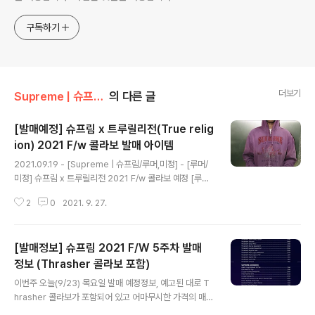
구독하기
더보기
Supreme | 슈프림/2021 Season
의 다른 글
[발매예정] 슈프림 x 트루릴리전(True relig
ion) 2021 F/w 콜라보 발매 아이템
글 내용
2021.09.19 - [Supreme | 슈프림/루머,미정] - [루머/
미정] 슈프림 x 트루릴리전 2021 F/w 콜라보 예정 [루머/
미정] 슈프림 x 트루릴리전 2021 F/w 콜라보 예정 추억의
2
0
2021. 9. 27.
청바지 브랜드 트루 릴리전(True Religion)과 슈프림이
이번 2021 시즌 콜라보 제품을 발매할 예정이라는 소식이
다. 사진 속 후드는 해당 콜라보 제품으로 추정되는 것으로
[발매정보] 슈프림 2021 F/W 5주차 발매
유출된 이미지로 1theboy.kr 지난 번 포스팅했던 것처럼
슈프림과 트루릴리전이 이번 시즌 콜라보를 진행한다. 한
정보 (Thrasher 콜라보 포함)
글 내용
때 부츠컷 청바지로 시대를 사로잡았던 트루릴리전과의 콜
이번주 오늘(9/23) 목요일 발매 예정정보, 예고된 대로 T
라보 아이템은 후드, 청자켓, 청바지 등 다양하게 발매되며,
hrasher 콜라보가 포함되어 있고 어마무시한 가격의 매트
실제 발매는 이번주 목요일! 과연 얼마나 인기가 있을지 허
리스도 포함되어있다,,,ㅎ 23,990 달러라니..허허 2021.