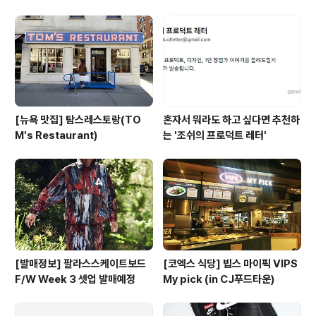
eme) 4주차 발매에 더 크로우(The Crow) 콜라보 제품
이 드랍될 예정이라는 정보다. 워크 자켓, 가죽자켓, 후드,
카고 팬츠 등 다양한 아이템이 발매될 예정! 자세한 제 1th
eboy.kr 2021.09.0..
[뉴욕 맛집] 탐스레스토랑(TO
혼자서 뭐라도 하고 싶다면 추천하
M's Restaurant)
는 '조쉬의 프로덕트 레터'
[발매정보] 팔라스스케이트보드
[코엑스 식당] 빕스 마이픽 VIPS
F/W Week 3 셋업 발매예정
My pick (in CJ푸드타운)