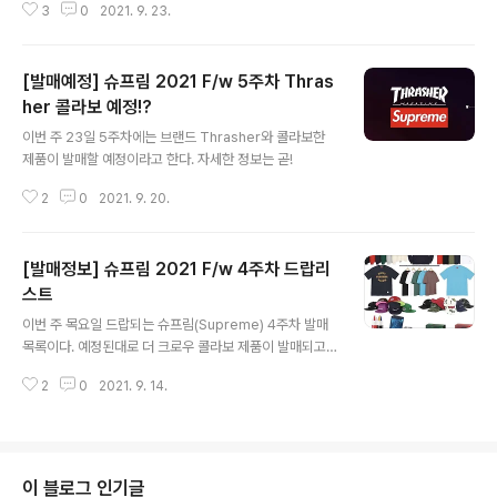
허..
3
0
2021. 9. 23.
09.20 - [Supreme | 슈프림/2021 Season] - [발매
예정] 슈프림 2021 F/w 5주차 Thrasher 콜라보 예정!?
[발매예정] 슈프림 2021 F/w 5주차 Thrasher 콜라보
[발매예정] 슈프림 2021 F/w 5주차 Thras
예정!? 이번 주 23일 5주차에는 브랜드 Thrasher와 콜
라보한 제품이 발매할 예정이라고 한다. 자세한 정보는 곧!
her 콜라보 예정!?
글 내용
1theboy.kr
이번 주 23일 5주차에는 브랜드 Thrasher와 콜라보한
제품이 발매할 예정이라고 한다. 자세한 정보는 곧!
2
0
2021. 9. 20.
[발매정보] 슈프림 2021 F/w 4주차 드랍리
스트
글 내용
이번 주 목요일 드랍되는 슈프림(Supreme) 4주차 발매
목록이다. 예정된대로 더 크로우 콜라보 제품이 발매되고
그 외 일반 품목중에 Supreme 후드 티는 폰트 아웃라인
2
0
2021. 9. 14.
이 특이해서 궁금한 제품, 그 외 액세사리나 피규어가 눈을
끈다! 2021.09.12 - [Supreme | 슈프림/2021 Seaso
n] - [발매예정] 슈프림 2021 F/W 4주차 더크로우 콜라
보 발매 예정 [발매예정] 슈프림 2021 F/W 4주차 더크로
우 콜라보 발매 예정 돌아오는 9/16 목요일 슈프림(Supr
이 블로그 인기글