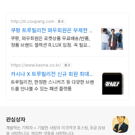
http://m.coupang.com
광고
쿠팡 트루릴리전 와우회원은 무제한 무
료 배송
쿠팡, 와우회원은 로켓상품 무료배송/반품,
정품 브랜드 셀렉션 R.LUX 입점. 꼭 필요한
제품은 쿠팡에서 더 저렴하게, 로켓배송으로
더 빠르게!
https://www.kasina.co.kr/
광고
카시나 X 트루릴리전 신규 회원 최대
20% 할인
트루릴리전, 한정판 스니커즈 등 다양한 브랜
드를 만나볼 수 있는 패션 플랫폼
로그 정보
관심상자
개발하는 기획자 = 기발한 사람의 이것저것 포스팅, B급 감성
을 사랑합니다. 하입한 것들을 사랑합니다.