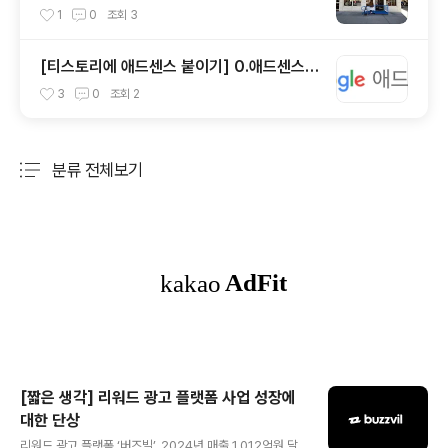
rant)
1
0
조회
3
[티스토리에 애드센스 붙이기] 0.애드센스
(Adsense)란?(+사설)
3
0
조회
2
분류 전체보기
주요 글 목록
[짧은 생각] 리워드 광고 플랫폼 사업 성장에
대한 단상
글 내용
리워드 광고 플랫폼 ‘버즈빌’, 2024년 매출 1,012억원 달