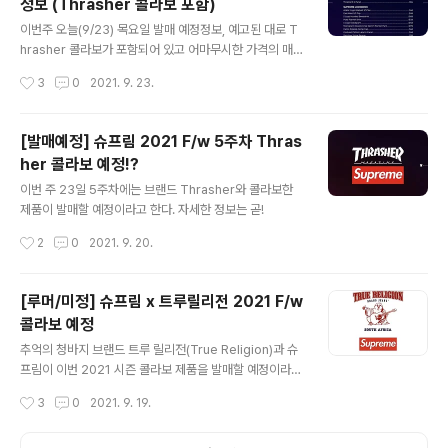
정보 (Thrasher 콜라보 포함)
슈프림과 트루릴리전이 이번 시즌 콜라보를 진행한다. 한
글 내용
때 부츠컷 청바지로 시대를 사로잡았던 트루릴리전과의 콜
이번주 오늘(9/23) 목요일 발매 예정정보, 예고된 대로 T
라보 아이템은 후드, 청자켓, 청바지 등 다양하게 발매되며,
hrasher 콜라보가 포함되어 있고 어마무시한 가격의 매트
실제 발매는 이번주 목요일! 과연 얼마나 인기가 있을지 허
리스도 포함되어있다,,,ㅎ 23,990 달러라니..허허 2021.
작성시간
3
0
2021. 9. 23.
허..
09.20 - [Supreme | 슈프림/2021 Season] - [발매
예정] 슈프림 2021 F/w 5주차 Thrasher 콜라보 예정!?
[발매예정] 슈프림 2021 F/w 5주차 Thrasher 콜라보
[발매예정] 슈프림 2021 F/w 5주차 Thras
예정!? 이번 주 23일 5주차에는 브랜드 Thrasher와 콜
her 콜라보 예정!?
라보한 제품이 발매할 예정이라고 한다. 자세한 정보는 곧!
글 내용
1theboy.kr
이번 주 23일 5주차에는 브랜드 Thrasher와 콜라보한
제품이 발매할 예정이라고 한다. 자세한 정보는 곧!
작성시간
2
0
2021. 9. 20.
[루머/미정] 슈프림 x 트루릴리전 2021 F/w
콜라보 예정
글 내용
추억의 청바지 브랜드 트루 릴리전(True Religion)과 슈
프림이 이번 2021 시즌 콜라보 제품을 발매할 예정이라는
소식이다. 사진 속 후드는 해당 콜라보 제품으로 추정되는
작성시간
3
0
2021. 9. 19.
것으로 유출된 이미지로 자세한 소식은 나오는대로 공유
예정!