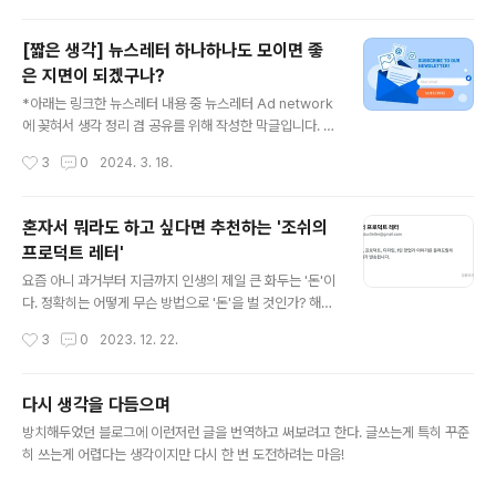
하고 있습니다. 상대적으로 ..
사업을 담당하고 진행하고 있습니다. 따라서 광고 프로덕트도 해당 국가들의 서비스
들과 밀접하게 연관이 있습니다.사실 국내에서 라인을 메신저로만 쓰는 분들은 라인
[짧은 생각] 뉴스레터 하나하나도 모이면 좋
광고에 대해 생소할 텐데요. 일본이나 동남아 국가들에는 라인에서 파생된 다양한 서
은 지면이 되겠구나?
비스가(라인페이, 라인망가 등) 있고 이를 기반으로 라인 광고 사업을 진행하고 있습
글 내용
니다. 오늘 포지션은 이런 다양한 서비스들의 광고 지면의 수익화를 관리하..
*아래는 링크한 뉴스레터 내용 중 뉴스레터 Ad network
에 꽂혀서 생각 정리 겸 공유를 위해 작성한 막글입니다. ㅎ
ㅎ 뉴스레터 하나하나도 모이면 좋은 지면이 되겠구나?-
작성시간
3
0
2024. 3. 18.
뉴스레터 Ad network관심있는 분들은 아시겠지만 요즘
정말 다양하고 많은 뉴스레터가 발행됩니다. (스타트업 전
문 레터부터 술 정보, 빵 추천 등, 저도 한 30개 받아보고
혼자서 뭐라도 하고 싶다면 추천하는 '조쉬의
있네요..ㅎㅎ)제가 느끼기엔 최소 2년 전부터 뉴스레터는
프로덕트 레터'
글로벌 트렌드이고 지금도 많은 회사와 개인이 매일 새로
글 내용
운 뉴스레터를 발행하고 있습니다.이런 뉴스레터는 처음부
요즘 아니 과거부터 지금까지 인생의 제일 큰 화두는 '돈'이
터 수익을 염두하고 시작한 경우도 있지만 단순히 본인의
다. 정확히는 어떻게 무슨 방법으로 '돈'을 벌 것인가? 해가
취미나 여러가지 자료 공유를 목적으로 소소하게 시작한
지날 때마다 직장인으로 살아가는게 최선인가 이 생활이
작성시간
3
0
2023. 12. 22.
개인들도 많을텐데요. 시작이야 어떻든 결국에는 지속 가
언제까지 지속될까라는 생각과 불안함이 머릿속을 휘젓는
능성을 위한 수익화를 다들 고민..
다. 이렇게 시작된 불안은 직장의 안정적인 수익 외 부가가
치를 창출하는데 고민하게 되고 그 끝에는 늘 '사업'이 있
다시 생각을 다듬으며
다. 그리고 사업은 제품(프로덕트)에서 시작한다. 어떤 제
글 내용
방치해두었던 블로그에 이런저런 글을 번역하고 써보려고 한다. 글쓰는게 특히 꾸준
품을 누구에게 얼마에 어떻게 팔 것이냐는 머나먼 학부 때
히 쓰는게 어렵다는 생각이지만 다시 한 번 도전하려는 마음!
공부한 4P와 맞닿아 있다는 점에서 내가 조금 쓸모있는 지
식을 갖고는 있구나 안도하게 된다. 그리고 실제 내가 일하