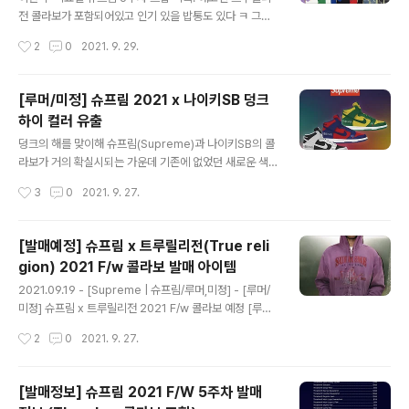
별 후기] 키노트: PO 미신 - CPO 김용훈님의 키노트로 시
전 콜라보가 포함되어있고 인기 있을 밥통도 있다 ㅋ 그리
작, 웹기획자 시절에서부터 지금 핫한 PO, PM 개념에 대
고 밥그릇 ㅋㅋ 여기에 목록이 더 추가될 수 있다!
작성시간
2
0
2021. 9. 29.
해 나누었고 특히 PO는 국내에서 약간 변질된 ..
[루머/미정] 슈프림 2021 x 나이키SB 덩크
하이 컬러 유출
글 내용
덩크의 해를 맞이해 슈프림(Supreme)과 나이키SB의 콜
라보가 거의 확실시되는 가운데 기존에 없었던 새로운 색
이 유출되었다. 유출된 컬러웨이는 녹색과 노란색의 조합
작성시간
3
0
2021. 9. 27.
으로 되어있으며 기존 유출된 두 가지 색과 동일한 디자인
의 덩크 하이 제품이다. 2021.09.12 - [Supreme | 슈프
림/루머,미정] - [루머/미정] 슈프림 2021 F/W 하반기 발
[발매예정] 슈프림 x 트루릴리전(True reli
매 예상되는 나이키 덩크 콜라보 [루머/미정] 슈프림 2021
gion) 2021 F/w 콜라보 발매 아이템
F/W 하반기 발매 예상되는 나이키 덩크 콜라보 올 시즌 처
글 내용
음부터 말이 나왔던 나이키 덩크 콜라보, 아마도 시즌 하반
2021.09.19 - [Supreme | 슈프림/루머,미정] - [루머/
기에 릴리즈 가능성이 높아보인다! 1theboy.kr
미정] 슈프림 x 트루릴리전 2021 F/w 콜라보 예정 [루머/
미정] 슈프림 x 트루릴리전 2021 F/w 콜라보 예정 추억의
작성시간
2
0
2021. 9. 27.
청바지 브랜드 트루 릴리전(True Religion)과 슈프림이
이번 2021 시즌 콜라보 제품을 발매할 예정이라는 소식이
다. 사진 속 후드는 해당 콜라보 제품으로 추정되는 것으로
[발매정보] 슈프림 2021 F/W 5주차 발매
유출된 이미지로 1theboy.kr 지난 번 포스팅했던 것처럼