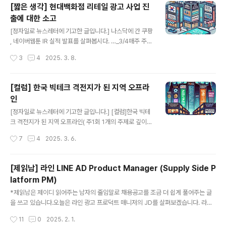
어)에 대한 채용도 진행했고 진행하고 있습니다. 그 결과 서
[짧은 생각] 현대백화점 리테일 광고 사업 진
비스는 더 빠르게 성장했고요. 실제로 광고도 어느 순간 셀
출에 대한 소고
프 서빙을 제공하는 플랫폼으로 단숨에 발전시켰습니다.
글 내용
(타겟팅이나 송출 로직, 알고리즘도 같이 고도화되었음은
[정자일로 뉴스레터에 기고한 글입니다.] 나스닥에 간 쿠팡
물론이구요.)- 결과적으로 이런 전략이 통했고 연간 흑자를
, 네이버웹툰 IR 실적 발표를 살펴봅시다. …_3/4매주 주목
이뤘기 때문에 올해는 보다 공격적으로 시장을 공략하기로
해야할 IT 뉴스를 현직자들이 핵심만 정리하여 전달드립니
작성시간
3
4
2025. 3. 8.
마음 먹은 것 같습니다. 이번 광고 영업 채용도 대형 광고주
다.jeongjailronews.substack.com 리테일 미디어는
보다 중소 규모의 커머스(입점..
광고 업계에 일한다면 몇 년 전부터 들었을 개념입니다. 기
사에 나온 것처럼 아마존이 이 시장의 선구자이면서 북미
[컬럼] 한국 빅테크 격전지가 된 지역 오프라
리테일 커머스의 선두인데요. 간단히 설명하면, 기존 이커
인
머스는 마켓플레이스 내 셀러들을 위한 광고(ex, 기획전,
글 내용
상품 광고) 사업을 메인으로 하고 있었는데 그 타겟을 확대
[정자일로 뉴스레터에 기고한 글입니다.] [컬럼]한국 빅테
해 일반 광고주(ex, 영화 등)의 광고까지 집행하면서 온전
크 격전지가 된 지역 오프라인( 주1회 1개의 주제로 깊이있
히 미디어로서 기능하는 것을 의미합니다. 이를 통해 리테
는 이야기를 다룹니다. )jeongjailronews.substack.c
작성시간
7
4
2025. 3. 6.
일 업체들은 또 다른 수익을 확보할 수 있기에 많은 업체들
om 얼마 전 발행한 뉴스레터에 테이블 오더 시장에 진출
이 도..
한 쿠팡 소식을 다루었는데 지난주에는 네이버가 야놀자
에프엔비를 인수한다는 기사가 나왔습니다. 이 두 기사만
[제읽남] 라인 LINE AD Product Manager (Supply Side P
으로도 주요 테크 기업들이 소상공인 사업장을 대상으로
latform PM)
한 경쟁에 뛰어들고 있다는 사실을 알 수 있는데요.우리가
글 내용
익히 아는 네이버, 토스, 쿠팡, 그리고 당근까지 온라인에서
*제읽남은 제이디 읽어주는 남자의 줄임말로 채용공고를 조금 더 쉽게 풀어주는 글
큰 성공을 거둔 기업들은 온라인에서 자신들만의 영역을
을 쓰고 있습니다.오늘은 라인 광고 프로덕트 매니저의 JD를 살펴보겠습니다. 라인
견고히 구축하면서 오프라인의 영향력 확대를 위해 소상공
은 굳이 설명하지 않아도 서비스적으로도 회사적으로도 유명해서 그 부분은 따로 언
작성시간
11
0
2025. 2. 1.
인 특히, 외식업에 뛰어들면서 이를 중심으로 영역을 확장
급하지 않겠습니다.다만, 해당 공고는 정확히는 라인플러스의 공고로 라인의 동남아