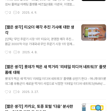
성AI 풀퍼널 마케팅 플랫폼 버즈빌(대표: 이관우, 이영호)
이 2024년 연결 기준 매출 1012.2억원, 영업이익 43.9
작성시간
2
0
2025. 4. 9.
억원을 기록했다. 이는 전년 대비 매출 4.7% 성장, 영업이
익 66.3억원 개선된 수치다. 특히 영업이익은 창사 이래
최고 실적으로, 리워드 중심의 광고 모델이 국내 애드테크
[짧은 생각] 티오더 매각 추진 기사에 대한 생
시장에서 단단히 자리잡았음을 보여준다. (링크) 리워드 광
각
고 플랫폼 제공 업체인 버즈빌의 2024년 매출이 상승하고
글 내용
영업이익도 개선(적자 → 흑자)되었다는 기사로 국내 광고
[단독] ‘무인 주문기 시장 1위’ 티오더, 경영권 매각 추진…
시장에서 리워드 광고가 핫함을 다시 한 번 확인할 수 있는
몸값 3000억 이상 기대국내 무인 주문기 시장 1위 업체
내용입니다.리워드 광고는 업계 분들이라면 다 알지만 일
티오더가 경영권 매각을 추진한다.28일 투자은행(IB) 업계
작성시간
0
0
2025. 4. 8.
반인들에게는 생소할 수 있는데요. 리워드 광고를 가장 잘
에 따르면 티오더는 최근 경영권 지분 매각을 결정, 잠재 인
활용..
수자 물색을 시작했다. 국내 사모펀드(PEF) 운용사를 우선
태핑(수요 조사) 대상에 올렸다.매각 대상은 권성택 티오더
[짧은 생각] 롯데가 찍은 새 먹거리 '리테일 미디어 네트워크' 플랫
창업자 대표가 보유한 경영권 지분 50% 이상으로 전해졌
폼에 대해
다. 권 대표는 지난해 말 기준 티오더 지분 71.3%를 보유
글 내용
한 최대 주주다.(링크) 국내 테이블 오더 1위 업체인 티오더
롯데가 찍은 새 먹거리 '리테일 미디어 네트워크' 플랫폼 상반기 뜬다 - 머니투데이롯
가 매물로 나왔다는 기사인데요. 작년 5월 시리즈 B 투자
데그룹 유통군이 새로운 먹거리 사업으로 낙점한 '리테일 미디어 네트워크(RMN)'의
로 3,000억원까지 몸값을 부풀린 상태입니다.아직 시리즈
통합 플랫폼을 올 상반기 내 선보이고 시범 운영에 들어간다. 그동안 계열사별로 산
작성시간
2
0
2025. 3. 27.
B이고 업계 1위로 지속적으로 시장 개척 및 성장을 하는 ..
발적으로 운영해온 광고news.mt.co.kr롯데그룹 유통군이 새로운 먹거리 사업으
로 낙점한 '리테일 미디어 네트워크(RMN)'의 통합 플랫폼을 올 상반기 내 선보이고
시범 운영에 들어간다.그동안 계열사별로 산발적으로 운영해온 광고 사업을 하나로
[짧은 생각] 카카오, 토종 포털 ‘다음’ 분사한
통합하고, 광고주가 원하는 위치와 시기에 편리하게 광고를 요청할 수 있도록 한 플