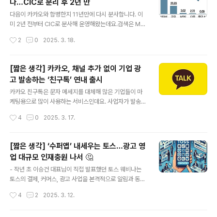
다…CIC로 분리 후 2년 만
랫폼이다. 얼마 전 뉴스레터에 전달드렸던 현대백화점 기사에 이어 이번에는 롯데그
글 내용
룹의 리테일 미디어 네트워크(RMN) 소식입니다.사실 롯데..
다음이 카카오와 합병한지 11년만에 다시 분사합니다. 이
미 2년 전부터 CIC로 분사해 운영해왔는데요.검색은 MS
빙보다 낮은 점유율(월 평균 약 2%)를 기록하며, 사실
작성시간
2
0
2025. 3. 18.
상 검색 엔진으로서의 기능을 상실하고 콘텐츠 CIC라는 이
름 처럼 콘텐츠 포털, 모음의 포지션에서 기능할 것으로 보
이는데요. 이마저도 녹록치 않습니다.포털은 검색 외에도
[짧은 생각] 카카오, 채널 추가 없이 기업 광
다양한 콘텐츠와 서비스를 통해 많은 트래픽을 일으키고
고 발송하는 ‘친구톡’ 연내 출시
이를 바탕으로 광고와 같은 BM으로 수익을 얻게되는데 계
글 내용
속 다운트렌드를 보이고 새로운 성장 동력이 없는 상황에
카카오 친구톡은 문자 메세지를 대체해 많은 기업들이 마
서 어떻게 타개해야할지 고민이 클 것같습니다. 그리고 타
케팅용으로 많이 사용하는 서비스인데요. 사업자가 발송
개할 수 있을지도 의문이고요. (이는 내부 여러 서비스들을
시 건 당 15원 이상의 비용이 발생합니다.현재는 브랜드 채
작성시간
4
0
2025. 3. 17.
외부에 맡기면서 경쟁력이 사라진 부분도 있다고 생각합니
널과 친구인 상태의 사용자들에게만 발송할 수 있어서 사
다.)이미 카카오 내부에 #검색을 넣어 다음..
용자들은 원하는 브랜드만 친구 추가 후 메세지를 받고 있
는데요. 앞으로는 채널 친구 여부와 무관하게 해당 브랜드
[짧은 생각] ‘수퍼앱’ 내세우는 토스…광고 영
사이트 등의 회원가입 시 광고 동의만 했다면 친구톡을 발
업 대규모 인재충원 나서 🤔
송할 수 있도록 바꾼다는 것입니다.카카오는 이를 통해 추
글 내용
가 매출을 기대할 수 있겠지만 기사 내용처럼 사용자들은
- 작년 초 이승건 대표님이 직접 발표했던 토스 웨비나는
원치않는 메세지를 과도하게 받을 수 있기 때문에 해당 기
토스의 결제, 커머스, 광고 사업을 본격적으로 알림과 동시
사를 접한 주변 반응이 긍정적이지만은 않습니다.물론, 마
에 영업을 하는 자리였던 것으로 기억합니다.- 이렇게 대표
작성시간
4
2
2025. 3. 12.
케터들에게는 조심스럽게 사용한다면 하나의 무기가 생긴
가 직접 영업할 만큼 토스는 결제, 커머스, 광고에 진심이고
것일 수도 있어서 환영할 수 있겠다 싶지만… 카카..
이 도메인들을 빠르게 고도화하기 위해 출중한 인력(시니