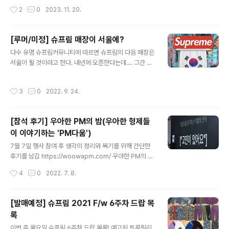
는 광고 도메인도 제품을 출시하고 판매할 때 도움이 되겠
작성시간
2
0
2023. 11. 20.
지라며, 다시 돌아와서 그럼 사업을 위해 제품(프로덕트)은
어떻게 만들어지는 걸까? 어..
[루머/미정] 슈프림 매장이 서울에?
글 내용
다수 유명 슈프림커뮤니티에 따르면 슈프림의 다음 매장은
서울이 될 것이라고 한다. 내년에 오픈한다는데.... 그간 비
슷한 루머가 많았는데 이번엔 진짜일 듯한 느낌? 과연 상표
권 분쟁은...
작성시간
3
0
2022. 9. 24.
[참석 후기] 우아한 PM의 밤(우아한 형제들
이 이야기하는 'PM다움')
글 내용
7월 7일 행사 참여 후 생각의 정리와 복기를 위해 간단한
후기를 남김 https://woowapm.com/ 우아한 PM의 밤
우아한형제들이 이야기하는 'PM다움' www.woowap
작성시간
4
0
2022. 7. 8.
m.com [들어가기 전에] 2022년 7월 7일 7시에 우아한
형제들 큰집에서 PM 120명이 참여한 우아한 PM의 밤이
열렸다. 들어보니 3,000명이 지원했고 추첨으로 120명에
[발매예정] 슈프림 2021 F/w 6주차 드랍 목
게 오프라인 참석 기회를 주었다고 한다. 참석 전 부터 코로
록
나 키트를 집으로 보내주는 등(검사 후 인증) 행사 준비에
글 내용
상당히 신경 쓴 것을 느낄 수 있었다. [행사 시간표] [세션
이번 주 목요일 슈프림 6주차 드랍 목록! 예고된 트루릴리