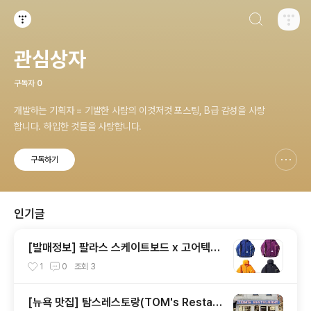
검색하기
티스토리
관심상자
구독자
0
개발하는 기획자 = 기발한 사람의 이것저것 포스팅, B급 감성을 사랑
합니다. 하입한 것들을 사랑합니다.
구독하기
신고하기 레이어
열기
인기글
[발매정보] 팔라스 스케이트보드 x 고어텍스
자켓 발매 예정
1
0
조회
3
[뉴욕 맛집] 탐스레스토랑(TOM's Restau