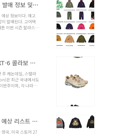
[발매정보] 팔라스 스케이트보드 2021 F/W week 6 발매 정보 및 예상 가격
 예상 정보이다. 예고
같이 발매된다. 고어텍
 여튼 이번 시즌 팔라스는
 스케이트보드 2021
의 콜라보 제품이 발매된
스... 이번에 콜라보하
[발매정보] 팔라스 스케이트보드 2021 F/w 살로몬 XT-6 콜라보 제품 발매 예정
 주 캐논데일, 스텔라
mon)은 최근 국내에서도
 이번주이며, 각 나라별
라스/2021 Season] -
 예정 [발매예정] 팔라스
콜라보로 놀라게하는 팔라
브..
[발매정보] 팔라스 스케이트보드 2021 F/w week 4 예상 리스트 및 가격
 영국, 미국 스토어 27