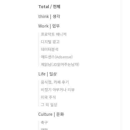
Total / 전체
think | 생각
Work | 업무
프로덕트 매니저
디지털 광고
데이터분석
애드센스(Adsense)
제읽남(JD읽어주는남자)
Life | 일상
음식점, 카페 후기
비정기 아무거나 리뷰
미국 주식
그 외 일상
Culture | 문화
축구
영화