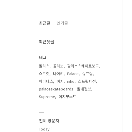
최근글
인기글
최근댓글
태그
팔라스
콜라보
팔라스스케이트보드
스트릿
나이키
Palace
슈프림
아디다스
이지
nike
스트릿패션
palaceskateboards
발매정보
Supreme
이지부스트
전체 방문자
Today :